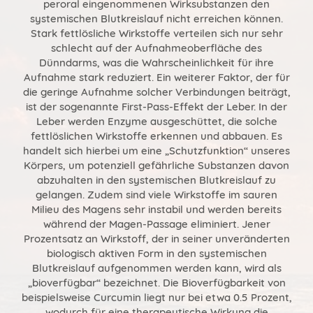
peroral eingenommenen Wirksubstanzen den
systemischen Blutkreislauf nicht erreichen können.
Stark fettlösliche Wirkstoffe verteilen sich nur sehr
schlecht auf der Aufnahmeoberfläche des
Dünndarms, was die Wahrscheinlichkeit für ihre
Aufnahme stark reduziert. Ein weiterer Faktor, der für
die geringe Aufnahme solcher Verbindungen beiträgt,
ist der sogenannte First-Pass-Effekt der Leber. In der
Leber werden Enzyme ausgeschüttet, die solche
fettlöslichen Wirkstoffe erkennen und abbauen. Es
handelt sich hierbei um eine „Schutzfunktion“ unseres
Körpers, um potenziell gefährliche Substanzen davon
abzuhalten in den systemischen Blutkreislauf zu
gelangen. Zudem sind viele Wirkstoffe im sauren
Milieu des Magens sehr instabil und werden bereits
während der Magen-Passage eliminiert. Jener
Prozentsatz an Wirkstoff, der in seiner unveränderten
biologisch aktiven Form in den systemischen
Blutkreislauf aufgenommen werden kann, wird als
„bioverfügbar“ bezeichnet. Die Bioverfügbarkeit von
beispielsweise Curcumin liegt nur bei etwa 0.5 Prozent,
wodurch für eine therapeutische Wirkung die