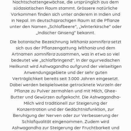
Nachtschattengewächse, die ursprünglich aus dem
südasiatischen Raum stammt. Grössere natürliche
Vorkommen finden sich unter anderem in Indien und
in Nepal. Im deutschsprachigen Raum ist die Pflanze
unter den Namen „Schlafbeere“, „Winterkirsche“ oder
„Indischer Ginseng“ bekannt.
Die botanische Bezeichnung
Withania somnifera
setzt
sich aus der Pflanzengattung
Withania
und dem
Artnamen
somnifera
zusammen, was in etwa so viel
bedeutet wie „schlafbringend“. In der ayurvedischen
Heilkunst wird Ashwagandha aufgrund der vielseitigen
Anwendungsgebiete und der sehr guten
Verträglichkeit bereits seit 3.000 Jahren eingesetzt.
Dabei werden beispielsweise getrocknete Wurzeln der
Pflanze zu Pulver zermahlen und mit Milch, Ghee-
Butter und Gewürzen aufgekocht. Die Ashwagandha-
Milch wird traditionell zur Steigerung der
Konzentration und der Gedächtnisfunktion, zur
Beruhigung der Nerven oder zur Verbesserung der
Schlafqualität eingenommen. Zudem wird
Ashwagandha zur Steigerung der Fruchtbarkeit und